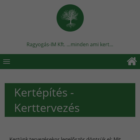
Ragyogás-IM Kft. …minden ami kert…
Toggle
navigation
Kertépítés -
Kerttervezés
Kertünk tervezésekor legelőször döntsük el: Mit