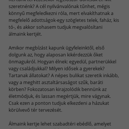
szeretnénk? A cél nyilvánvalónak tűnhet, mégis
könnyű megfeledkezni róla, mert elvakíthatnak a
megfelelő adottságok-egy szögletes telek, faház, kis
tó-, és akkor sohasem tudjuk megvalósítani
álmaink kertjét.
Amikor megbízást kapunk ügyfeleinktől, első
dolgunk az, hogy alaposan kikérdezzük őket
önmagukról. Hogyan élnek: egyedül, partnerükkel
vagy családjukkal? Milyen idősek a gyerekek?
Tartanak állatokat? A népes bulikat szeretik inkább,
vagy a meghitt asztaltársaságot szűk, baráti
körben? Fokozatosan kirajzolódik bennünk az
életmódjuk, és lassan megértjük, mire vágynak.
Csak ezen a ponton tudjuk elkezdeni a házukat
körülvevő tér tervezését.
Álmaink kertje lehet szabadtéri ebédlő, amelyet