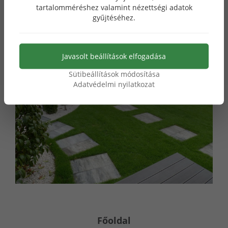
nekünk.
tartalomméréshez valamint nézettségi adatok
gyűjtéséhez.
Javasolt beállítások elfogadása
Sütibeállítások módosítása
Adatvédelmi nyilatkozat
Főoldal