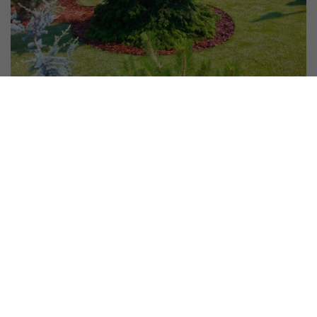
Betöltés
Főoldal
Előtte-utána
Referenciák