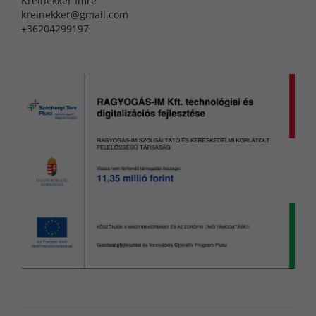
Kreinekker Imre
kreinekker@gmail.com
+36204299197