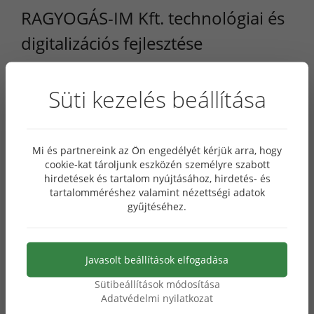
RAGYOGÁS-IM Kft. technológiai és
digitalizációs fejlesztése
Süti kezelés beállítása
Kedvezményezett neve: RAGYOGÁS-IM Szolgáltató
és Kereskedelmi Korlátolt Felelősségű Társaság
Mi és partnereink az Ön engedélyét kérjük arra, hogy
Projekt címe: RAGYOGÁS-IM Kft. technológiai és
cookie-kat tároljunk eszközén személyre szabott
digitalizációs fejlesztése
hirdetések és tartalom nyújtásához, hirdetés- és
tartalomméréshez valamint nézettségi adatok
Támogatás összege: 11 348 420 Ft
gyűjtéséhez.
A projekt összköltsége: 22 696 840 Ft
Támogatás mértéke: 50 %
Javasolt beállítások elfogadása
Projekt azonosító száma: GINOP_PLUSZ-1.2.4-25-
Sütibeállítások módosítása
2025-01692
Adatvédelmi nyilatkozat
A projekt megvalósításának kezdete: 2025.11.01.