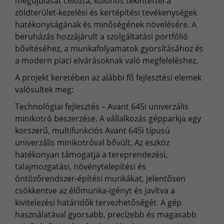
megújulását célozta, különös tekintettel a
zöldterület-kezelési és kertépítési tevékenységek
hatékonyságának és minőségének növelésére. A
beruházás hozzájárult a szolgáltatási portfólió
bővítéséhez, a munkafolyamatok gyorsításához és
a modern piaci elvárásoknak való megfeleléshez.
A projekt keretében az alábbi fő fejlesztési elemek
valósultek meg:
Technológiai fejlesztés – Avant 645i univerzális
minikotró beszerzése. A vállalkozás gépparkja egy
korszerű, multifunkciós Avant 645i típusú
univerzális minikotróval bővült. Az eszköz
hatékonyan támogatja a tereprendezési,
talajmozgatási, növénytelepítési és
öntözőrendszer-építési munkákat, jelentősen
csökkentve az élőmunka-igényt és javítva a
kivitelezési határidők tervezhetőségét. A gép
használatával gyorsabb, precízebb és magasabb