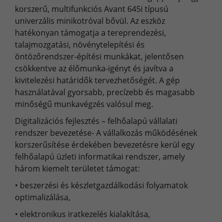
korszerű, multifunkciós Avant 645i típusú
univerzális minikotróval bővül. Az eszköz
hatékonyan támogatja a tereprendezési,
talajmozgatási, növénytelepítési és
öntözőrendszer-építési munkákat, jelentősen
csökkentve az élőmunka-igényt és javítva a
kivitelezési határidők tervezhetőségét. A gép
használatával gyorsabb, precízebb és magasabb
minőségű munkavégzés valósul meg.
Digitalizációs fejlesztés – felhőalapú vállalati
rendszer bevezetése- A vállalkozás működésének
korszerűsítése érdekében bevezetésre kerül egy
felhőalapú üzleti informatikai rendszer, amely
három kiemelt területet támogat:
•
beszerzési és készletgazdálkodási folyamatok
optimalizálása,
•
elektronikus iratkezelés kialakítása,