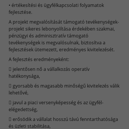
•
értékesítési és ügyfélkapcsolati folyamatok
fejlesztése.
A projekt megvalósítását támogató tevékenységek-
projekt sikeres lebonyolítása érdekében szakmai,
pénzügyi és adminisztratív támogató
tevékenységek is megvalósulnak, biztosítva a
fejlesztések ütemezett, eredményes kivitelezését.
A fejlesztés eredményeként:

jelentősen nő a vállalkozás operatív
hatékonysága,

gyorsabb és magasabb minőségű kivitelezés válik
lehetővé,

javul a piaci versenyképesség és az ügyfél-
elégedettség,

erősödik a vállalat hosszú távú fenntarthatósága
és üzleti stabilitása,