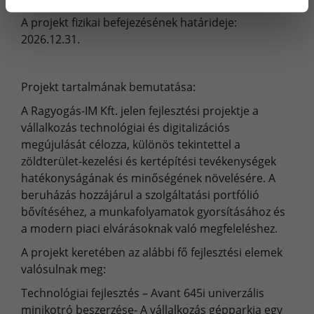
A projekt fizikai befejezésének határideje:
2026.12.31.
Projekt tartalmának bemutatása:
A Ragyogás-IM Kft. jelen fejlesztési projektje a
vállalkozás technológiai és digitalizációs
megújulását célozza, különös tekintettel a
zöldterület-kezelési és kertépítési tevékenységek
hatékonyságának és minőségének növelésére. A
beruházás hozzájárul a szolgáltatási portfólió
bővítéséhez, a munkafolyamatok gyorsításához és
a modern piaci elvárásoknak való megfeleléshez.
A projekt keretében az alábbi fő fejlesztési elemek
valósulnak meg:
Technológiai fejlesztés – Avant 645i univerzális
minikotró beszerzése- A vállalkozás gépparkja egy